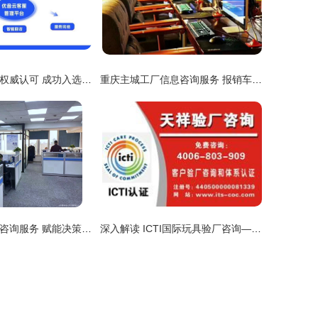
优音云客服再获权威认可 成功入选中国信通院“高质量数字化转型产品及服务全景图”（信息服务类）
重庆主城工厂信息咨询服务 报销车费、工资四千、包吃住？揭秘与实用指南
北京恒易岱信息咨询服务 赋能决策，连接未来
深入解读 ICTI国际玩具验厂咨询——天祥信息咨询服务的专业角色与价值